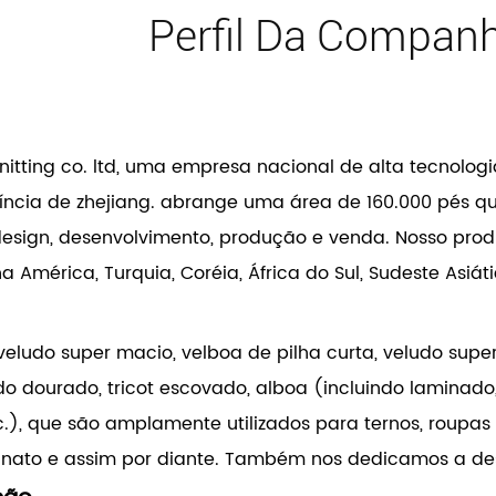
Perfil Da Compan
tting co. ltd, uma empresa nacional de alta tecnologi
ovíncia de zhejiang. abrange uma área de 160.000 pés 
ign, desenvolvimento, produção e venda. Nosso produt
mérica, Turquia, Coréia, África do Sul, Sudeste Asiátic
eludo super macio, velboa de pilha curta, veludo super
udo dourado, tricot escovado, alboa (incluindo laminado
), que são amplamente utilizados para ternos, roupas de l
anato e assim por diante. Também nos dedicamos a de