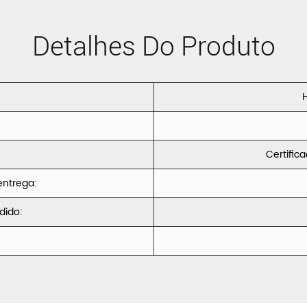
Detalhes Do Produto
H
Certific
ntrega:
dido: