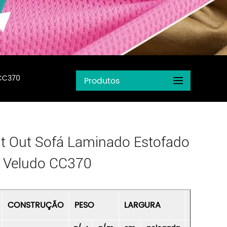
 CC370
Produtos
t Out Sofá Laminado Estofado
r Veludo CC370
CONSTRUÇÃO
PESO
LARGURA
OBSERV