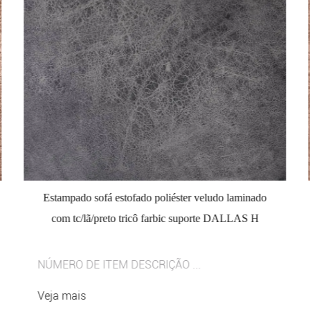
Estampado sofá estofado poliéster veludo laminado
com tc/lã/preto tricô farbic suporte DALLAS H
NÚMERO DE ITEM DESCRIÇÃO ...
Veja mais