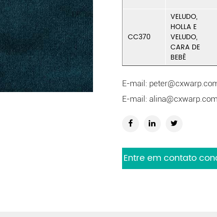
VELUDO,
HOLLA E
CC370
VELUDO,
CARA DE
BEBÊ
E-mail:
peter@cxwarp.co
E-mail:
alina@cxwarp.co
Entre em contato con