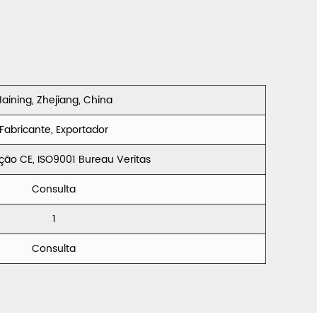
veludo gelo
Veludo
triturado
Holland
veludo CXXIF
Velvet French
Velvet CC320
aining, Zhejiang, China
Fabricante, Exportador
ação CE, ISO9001 Bureau Veritas
Consulta
1
Consulta