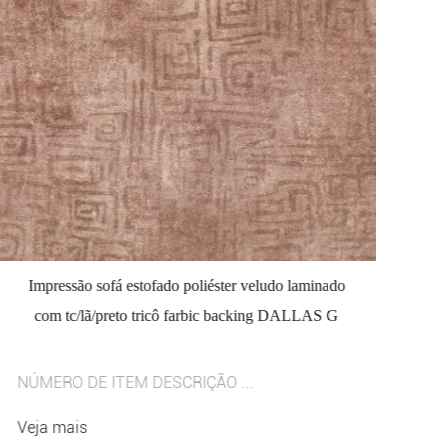
Impressão sofá estofado poliéster veludo laminado
E
com tc/lã/preto tricô farbic backing DALLAS G
NÚMERO DE ITEM DESCRIÇÃO ...
NÚ
Veja mais
Ve