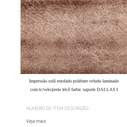
do
Impressão sofá estofado poliéster veludo laminado
J
com tc/velo/preto tricô farbic suporte DALLAS I
NÚMERO DE ITEM DESCRIÇÃO ...
Veja mais