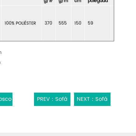
g/㎡
g/m
cm
polegada
100% POLIÉSTER
370
555
150
59
m
m
osco
PREV：Sofá
NEXT：Sofá
estofado
Estofado
poliéster
Poliéster