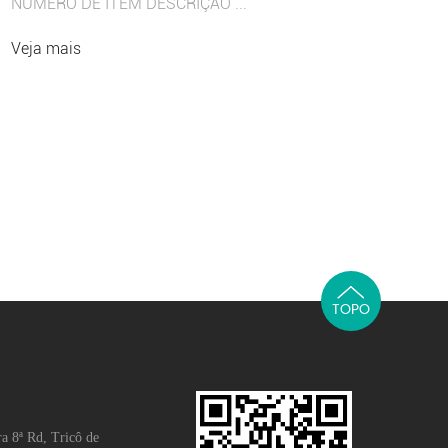
NÚMERO DE ITEM DESCRIÇÃO ...
Veja mais
TOPO
a 8ª Rd, Tricô de