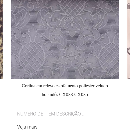
Cortina em relevo estofamento poliéster veludo
holandês CX033-CX035
NÚMERO DE ITEM DESCRIÇÃO ...
Veja mais