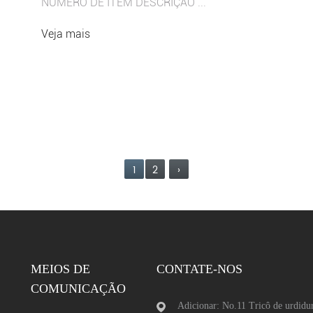
NÚMERO DE ITEM DESCRIÇÃO ...
Veja mais
1
2
›
MEIOS DE
CONTATE-NOS
COMUNICAÇÃO
Adicionar: No.11 Tricô de urdidur